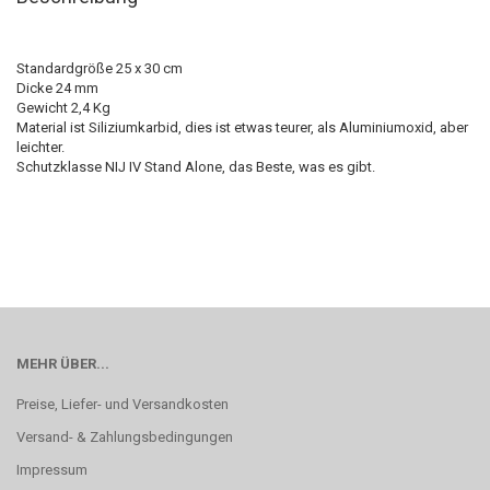
Standardgröße 25 x 30 cm
Dicke 24 mm
Gewicht 2,4 Kg
Material ist Siliziumkarbid, dies ist etwas teurer, als Aluminiumoxid, aber
leichter.
Schutzklasse NIJ IV Stand Alone, das Beste, was es gibt.
MEHR ÜBER...
Preise, Liefer- und Versandkosten
Versand- & Zahlungsbedingungen
Impressum