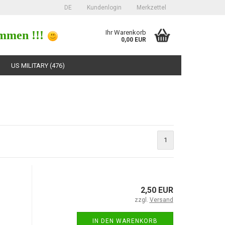
DE
Kundenlogin
Merkzettel
mmen !!!
Ihr Warenkorb
0,00 EUR
US MILITARY (476)
1
erstellen
ort vergessen?
2,50 EUR
zzgl.
Versand
IN DEN WARENKORB