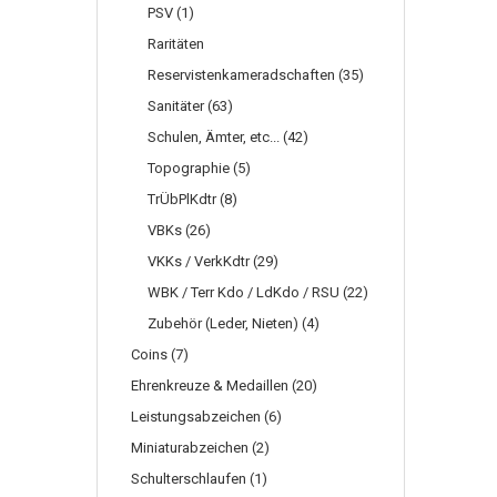
PSV (1)
Raritäten
Reservistenkameradschaften (35)
Sanitäter (63)
Schulen, Ämter, etc... (42)
Topographie (5)
TrÜbPlKdtr (8)
VBKs (26)
VKKs / VerkKdtr (29)
WBK / Terr Kdo / LdKdo / RSU (22)
Zubehör (Leder, Nieten) (4)
Coins (7)
Ehrenkreuze & Medaillen (20)
Leistungsabzeichen (6)
Miniaturabzeichen (2)
Schulterschlaufen (1)