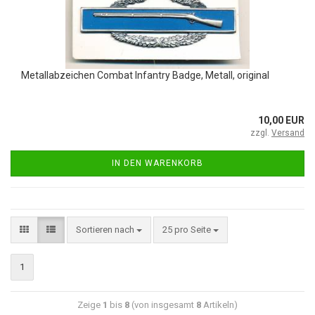
Metallabzeichen Combat Infantry Badge, Metall, original
10,00 EUR
zzgl.
Versand
IN DEN WARENKORB
Sortieren nach
25 pro Seite
1
Zeige
1
bis
8
(von insgesamt
8
Artikeln)