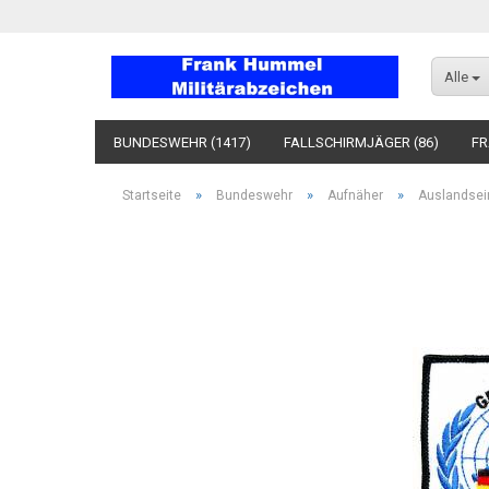
Alle
BUNDESWEHR (1417)
FALLSCHIRMJÄGER (86)
FR
»
»
»
Startseite
Bundeswehr
Aufnäher
Auslandsei