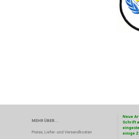
Neue Art
MEHR ÜBER...
Schrift 
eingeste
Preise, Liefer- und Versandkosten
einige Z