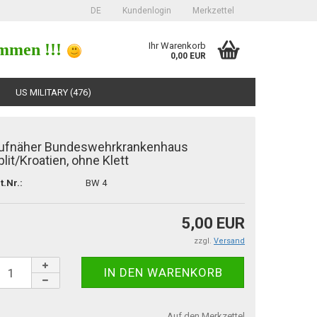
DE
Kundenlogin
Merkzettel
mmen !!!
Ihr Warenkorb
0,00 EUR
US MILITARY (476)
ufnäher Bundeswehrkrankenhaus
plit/Kroatien, ohne Klett
t.Nr.:
BW 4
erstellen
5,00 EUR
ort vergessen?
zzgl.
Versand
Auf den Merkzettel