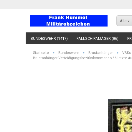
Alle
BUNDESWEHR (1417)
FALLSCHIRMJÄGER (86)
FR
»
»
»
Startseite
Bundeswehr
Brustanhänger
VBKs
Brustanhänger Verteidigungsbezirkskommando 66 letzte A