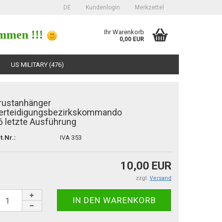
DE
Kundenlogin
Merkzettel
mmen !!!
Ihr Warenkorb
0,00 EUR
US MILITARY (476)
rustanhänger
erteidigungsbezirkskommando
6 letzte Ausführung
t.Nr.:
IVA 353
erstellen
ort vergessen?
10,00 EUR
zzgl.
Versand