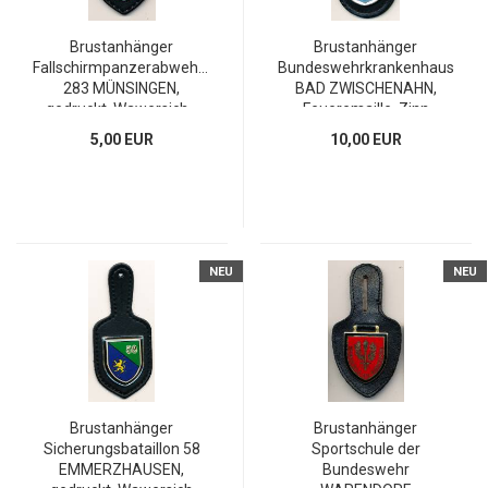
Brustanhänger
Brustanhänger
Fallschirmpanzerabwehrbataillon
Bundeswehrkrankenhaus
283 MÜNSINGEN,
BAD ZWISCHENAHN,
gedruckt, Wawersich...
Feueremaille, Zinn
5,00 EUR
10,00 EUR
NEU
NEU
Brustanhänger
Brustanhänger
Sicherungsbataillon 58
Sportschule der
EMMERZHAUSEN,
Bundeswehr