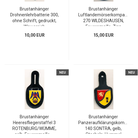
Brustanhänger
Brustanhänger
Drohnenlehrbatterie 300,
Luftlandemörserkompanie
ohne Schrift, gedruckt,
270 WILDESHAUSEN,
Wawersich
Feueremaille, Zinn
10,00 EUR
15,00 EUR
NEU
NEU
Brustanhänger
Brustanhänger
Heeresfliegerstaffel 3
Panzeraufklärungskompanie
ROTENBURG/WÜMME,
140 SONTRA, gelb,
gelb, Feueremaille, ...
Stacheln, Hummel