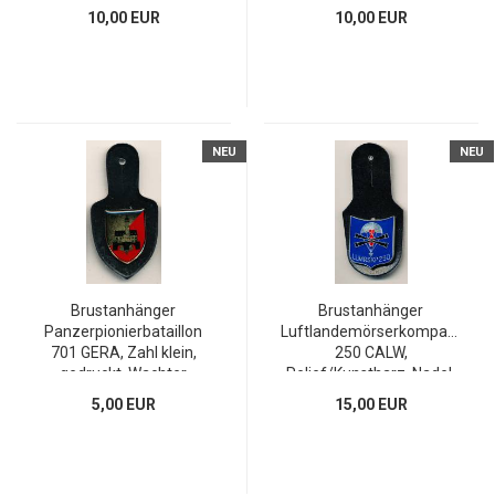
10,00 EUR
10,00 EUR
NEU
NEU
Brustanhänger
Brustanhänger
Panzerpionierbataillon
Luftlandemörserkompanie
701 GERA, Zahl klein,
250 CALW,
gedruckt, Wachter
Relief/Kunstharz, Nadel,
...
5,00 EUR
15,00 EUR