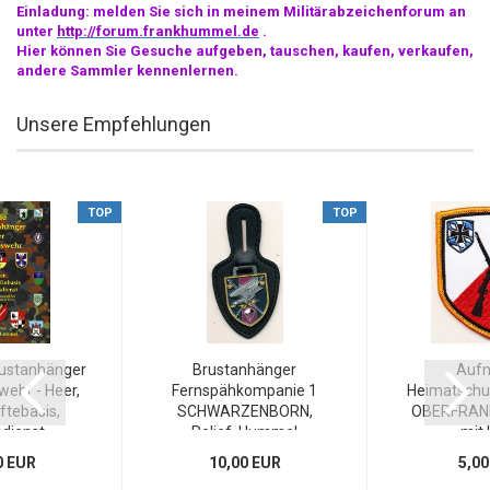
Einladung: melden Sie sich in meinem Militärabzeichenforum an
unter
http://forum.frankhummel.de
.
Hier können Sie Gesuche aufgeben, tauschen, kaufen, verkaufen,
andere Sammler kennenlernen.
Unsere Empfehlungen
TOP
TOP
rustanhänger
Brustanhänger
Aufn
ehr - Heer,
Fernspähkompanie 1
Heimatschu
ftebasis,
SCHWARZENBORN,
OBERFRANKE
dienst...
Relief, Hummel
mit 
0 EUR
10,00 EUR
5,00