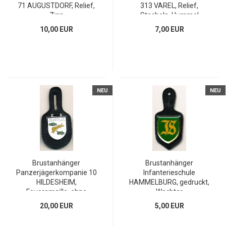
71 AUGUSTDORF, Relief,
313 VAREL, Relief,
Zinn
Stacheln, Hummel
10,00 EUR
7,00 EUR
NEU
NEU
Brustanhänger
Brustanhänger
Panzerjägerkompanie 10
Infanterieschule
HILDESHEIM,
HAMMELBURG, gedruckt,
Feueremaille, ohne
Wachter
Hersteller
20,00 EUR
5,00 EUR