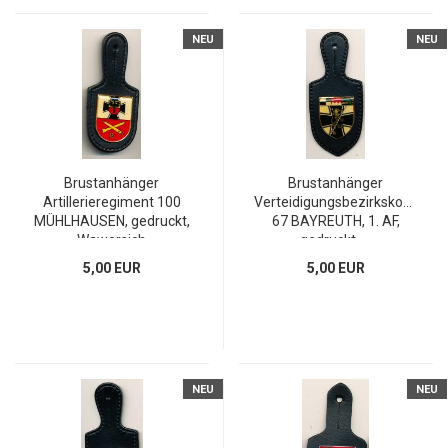
NEU
NEU
Brustanhänger
Brustanhänger
Artillerieregiment 100
Verteidigungsbezirkskomman
MÜHLHAUSEN, gedruckt,
67 BAYREUTH, 1. AF,
Wawersich
gedruckt, ...
5,00 EUR
5,00 EUR
NEU
NEU