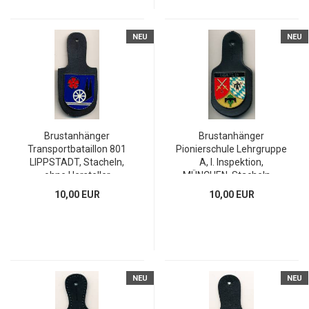
NEU
NEU
Brustanhänger
Brustanhänger
Transportbataillon 801
Pionierschule Lehrgruppe
LIPPSTADT, Stacheln,
A, I. Inspektion,
ohne Hersteller
MÜNCHEN, Stacheln, ...
10,00 EUR
10,00 EUR
NEU
NEU