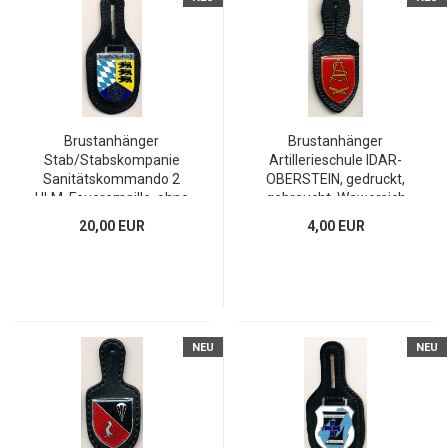
Brustanhänger
Brustanhänger
Stab/Stabskompanie
Artillerieschule IDAR-
Sanitätskommando 2
OBERSTEIN, gedruckt,
ULM, Feueremaille, ohne
gebraucht, Wawersich
...
20,00 EUR
4,00 EUR
NEU
NEU