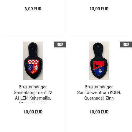
gedruckt, Wawersich
WARENDORF,
Feueremaille, Schurig
6,00 EUR
10,00 EUR
NEU
NEU
Brustanhänger
Brustanhänger
Sanitätsregiment 22
Sanitätszentrum KÖLN,
AHLEN, Kaltemaille,
Quernadel, Zinn
Stacheln, ohne
Hersteller...
10,00 EUR
10,00 EUR