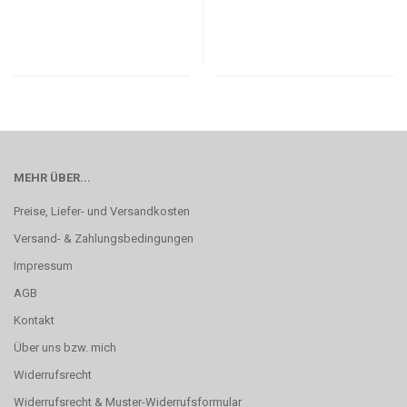
MEHR ÜBER...
Preise, Liefer- und Versandkosten
Versand- & Zahlungsbedingungen
Impressum
AGB
Kontakt
Über uns bzw. mich
Widerrufsrecht
Widerrufsrecht & Muster-Widerrufsformular