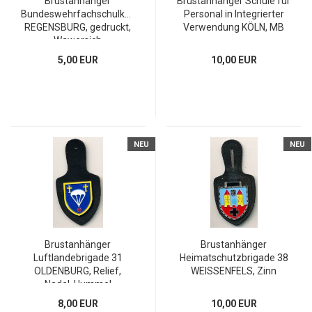
Brustanhänger
Brustanhänger Schule für
Bundeswehrfachschulkompanie
Personal in Integrierter
REGENSBURG, gedruckt,
Verwendung KÖLN, MB
Wawersich
5,00 EUR
10,00 EUR
NEU
NEU
Brustanhänger
Brustanhänger
Luftlandebrigade 31
Heimatschutzbrigade 38
OLDENBURG, Relief,
WEISSENFELS, Zinn
Nadel, Hummel
8,00 EUR
10,00 EUR