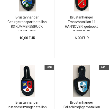
Brustanhänger
Brustanhänger
Gebirgstransportbataillon
Ersatzbataillon 11
83 KÜMMERSBRUCK,
HANNOVER, gedruckt,
Relief, Zinn
Wawersich
10,00 EUR
6,00 EUR
NEU
NEU
Brustanhänger
Brustanhänger
Instandsetzungsbataillon
Fallschirmjägerbataillon