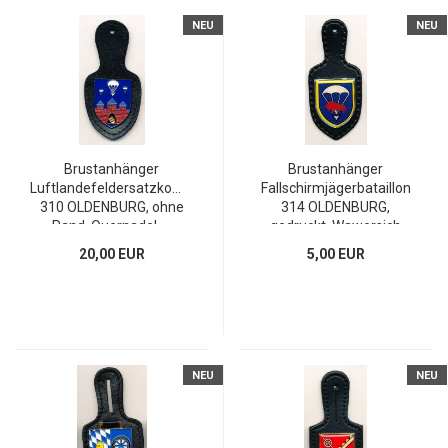
NEU
NEU
Brustanhänger
Brustanhänger
Luftlandefeldersatzkompanie
Fallschirmjägerbataillon
310 OLDENBURG, ohne
314 OLDENBURG,
Rand, Quernadel, ...
gedruckt, Wawersich
20,00 EUR
5,00 EUR
NEU
NEU